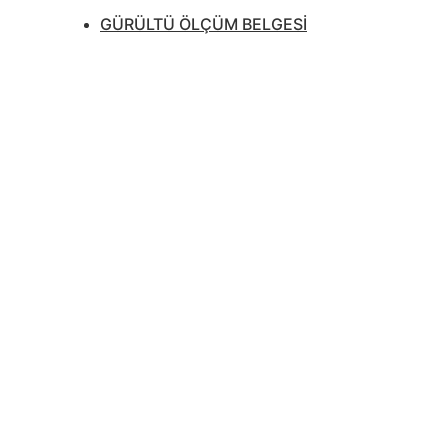
GÜRÜLTÜ ÖLÇÜM BELGESİ
HAKKIMIZDA 
Asbest Analizi, Asbest Sökümü, Asbest 