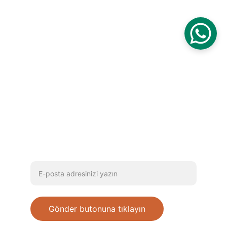
Raporu, Asbest Bertarafı ve Tehlikeli Atık 
Taşıma hizmetleri sunuyoruz.
İLETİŞİM 
info@asyadanismanlik.com
+90 544 594 59 39
+90 532 244 59 39
E-posta adresinizi girin
Gönder butonuna tıklayın