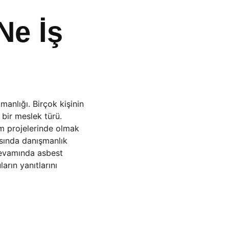
e İş 
anlığı. Birçok kişinin 
bir meslek türü. 
m projelerinde olmak 
sında danışmanlık 
devamında asbest 
rın yanıtlarını 