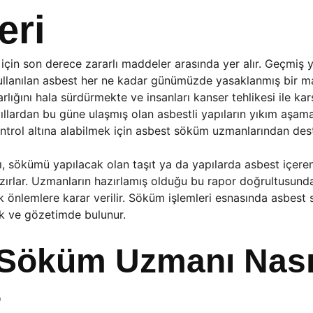
eri
 için son derece zararlı maddeler arasında yer alır. Geçmiş yı
llanılan asbest her ne kadar günümüzde yasaklanmış bir m
ığını hala sürdürmekte ve insanları kanser tehlikesi ile karş
llardan bu güne ulaşmış olan asbestli yapıların yıkım aşama
ontrol altına alabilmek için asbest söküm uzmanlarından deste
 sökümü yapılacak olan taşıt ya da yapılarda asbest içeren
zırlar. Uzmanların hazırlamış olduğu bu rapor doğrultusund
k önlemlere karar verilir. Söküm işlemleri esnasında asbe
k ve gözetimde bulunur.
Söküm Uzmanı Nası
?