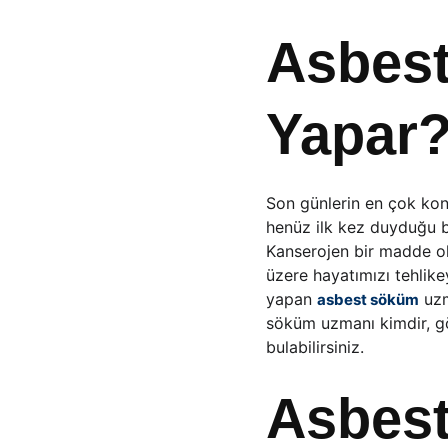
Asbest
Yapar
Son günlerin en çok kon
henüz ilk kez duyduğu bu
Kanserojen bir madde ol
üzere hayatımızı tehlik
yapan 
 uz
asbest söküm
söküm uzmanı kimdir, gör
bulabilirsiniz.
Asbes