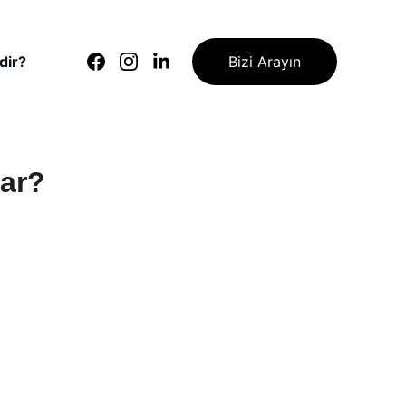
dir?
Bizi Arayın
ar?