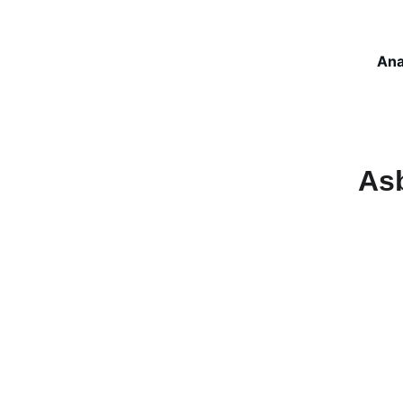
Ana
As