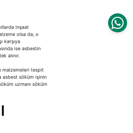
llarda inşaat 
alzeme olsa da, o 
ı karşıya 
sında ise asbestin 
k alınır.
 malzemeleri tespit 
a asbest söküm işinin 
st söküm uzmanı söküm 
l 