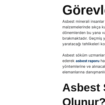
Görevl
Asbest minerali insanlar
malzemelerinde sıkça ku
dönemlerden bu yana varl
bırakmaktadır. Geçmiş yı
yaratacağı tehlikeleri k
Asbest söküm uzmanları,
ederek 
 ha
asbest raporu
yöntemlerine ve alınaca
elemanlarına danışmanlı
Asbest 
Olunur